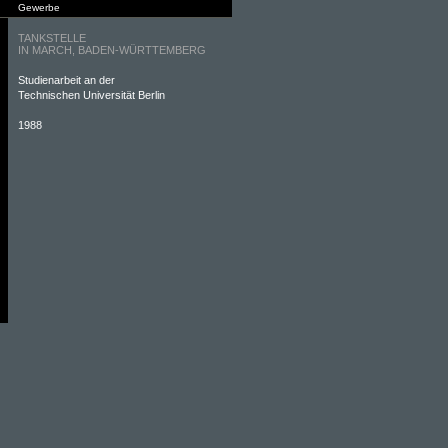
Gewerbe
TANKSTELLE
IN MARCH, BADEN-WÜRTTEMBERG
Studienarbeit an der
Technischen Universität Berlin
1988